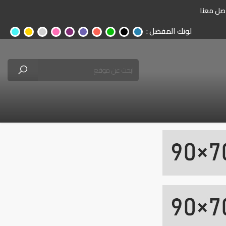
صل معنا
لونك المفضل :