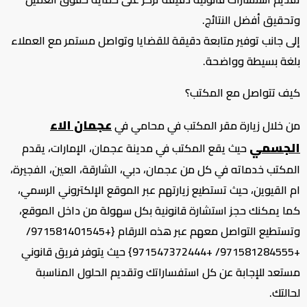
وتحقيق أفضل النتائج.
إلى جانب توفير متابعة دقيقة للقضايا وتواصل مستمر مع العملاء
بلغة بسيطة وواضحة.
كيف تتواصل مع المكتب؟
عجمان الاء
من خلال زيارة مقر المكتب في محامي في
الجسمي
حيث يقع المكتب في مدينة عجمان، الإمارات، يقدم
المكتب خدماته في كل من عجمان، دبي، الشارقة، العين، الفجيرة،
ام القيوين، حيث تستطيع زيارتهم عبر الموقع الإلكتروني الرسمي،
كما يمكنك حجز استشارة قانونية بكل سهولة من داخل الموقع،
وتستطيع التواصل معهم عبر هذه الارقام {+971581401545/
+971581284555/ +971547372444} حيث يتوفر فريق قانوني
مستعد للإجابة عن كل استفساراتك وتقديم الحلول المناسبة
لحالتك.