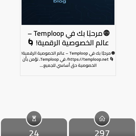
🌐 مرحبًا بك في Temploop –
عالم الخصوصية الرقمية! 🌀
🌐 مرحبًا بك في Temploop – عالم الخصوصية الرقمية!
🌀 https://temploop.net/ في Temploop، نؤمن بأن
الخصوصية حق أساسي للجميع....
24
297