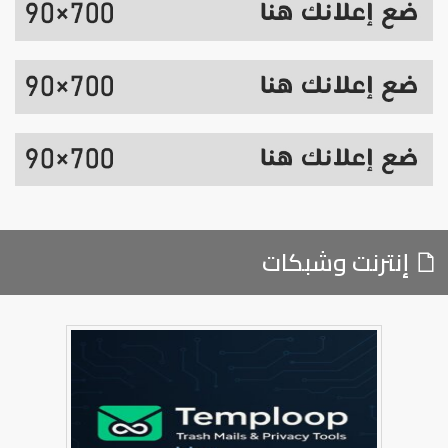
إنترنت وشبكات