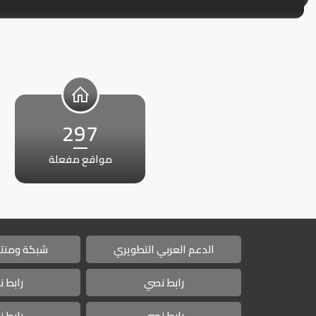
297
مواقع مفعلة
الدعم العربي التطويري
شبكة ومنتد
رابط نصي
رابط 
رابط نصي
رابط 