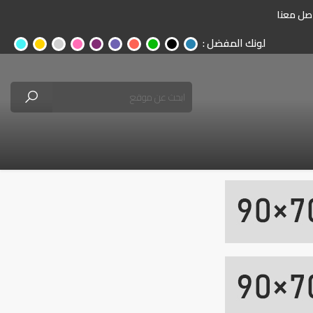
صل معنا
لونك المفضل :