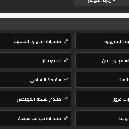
زيارة الموقع
 الالكترونية
منتديات الندواي الشعبية
سلام اون لاين
الاميرة يارا
لسنا
سقيفة الشبامي
ات عزوز
منتدى شبكة المهندس
لوجيا
منتديات سوالف سوفت