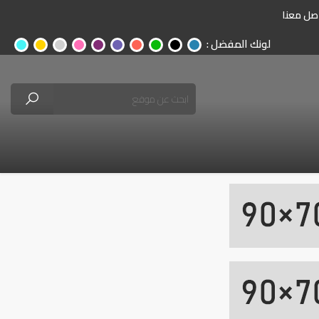
صل معنا
لونك المفضل :