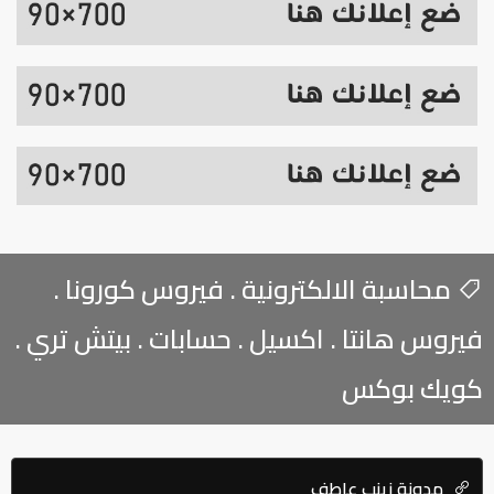
محاسبة الالكترونية . فيروس كورونا .
فيروس هانتا . اكسيل . حسابات . بيتش تري .
كويك بوكس
مدونة زينب عاطف