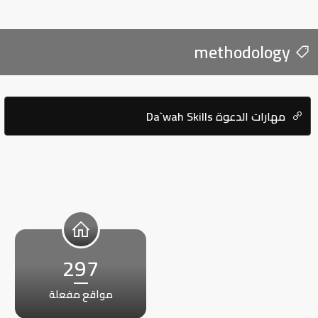
methodology
مهارات الدعوة Da`wah Skills
297
مواقع مفعلة