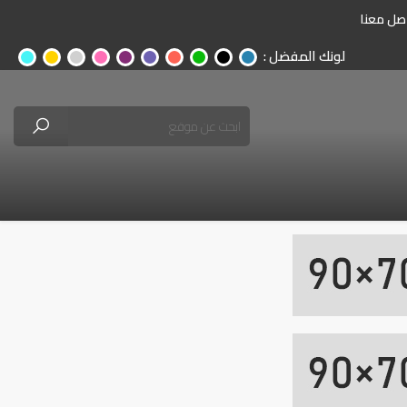
صل معنا
لونك المفضل :