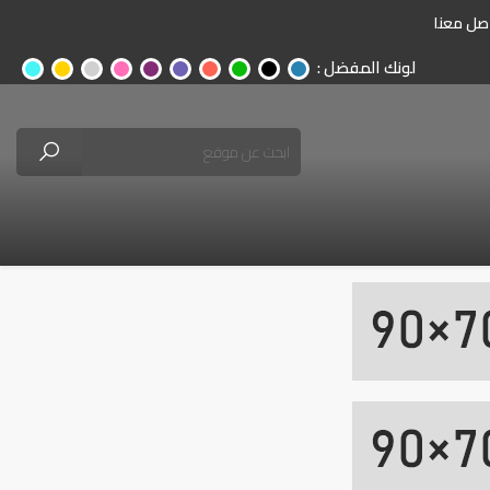
صل معنا
لونك المفضل :