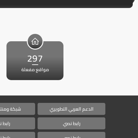
297
مواقع مفعلة
الدعم العربي التطويري
شبكة ومنتد
رابط نصي
رابط 
رابط نصي
رابط 