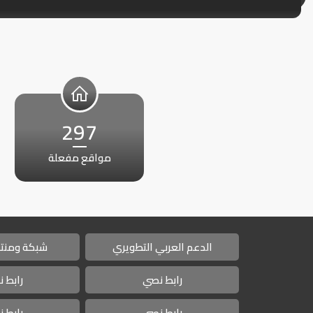
297
مواقع مفعلة
الدعم العربي التطويري
شبكة ومنتد
رابط نصي
رابط 
رابط نصي
رابط 