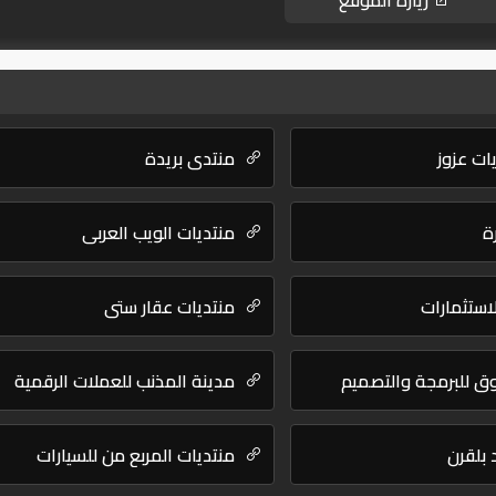
زيارة الموقع
ات عزوز
منتدى بريدة
ة
منتديات الويب العربي
لاستثمارات
منتديات عقار ستي
ق للبرمجة والتصميم
مدينة المذنب للعملات الرقمية
 بلقرن
منتديات المربع من للسيارات