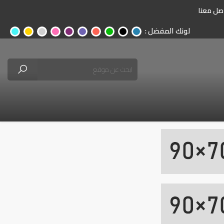
صل معنا
لونك المفضل :