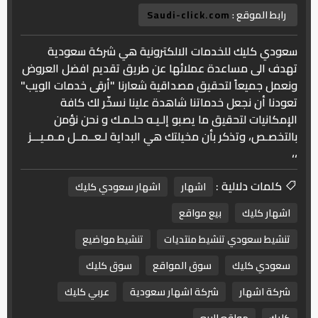
رابط الموقع :
Saudi-click.com
سعودي كليك للخدمات الالكترونية هي شركة سعودية
تهدف الى مساعدة عملائها عن طريق تقديم افضل العروض
ونعمل جميعاً لتحقيق مصداقية شعارنا "أرقى خدمات الويب"
تعودنا أن نجعل خدماتنا شاهدة علينا نسخّر لك كافة
الإمكانيات لتحقيق ما يصبو إلـيـه حلـمـك و نحن نؤمن
بالتخصـص، وتذكر بأن مخيلتك هي البداية لـعــمــل مـمـيـــز
،،
كلمات دلالية :
اشهار
اشهار سعودي كليك
اشهار كليك
بيع مواقع
تنشيط سعودي تنشيط منتديات
تنشيط مواضيع
سعودي كليك
سوق المواقع
سوق كليك
شركة اشهار
شركة اشهار سعودية
عربي كليك