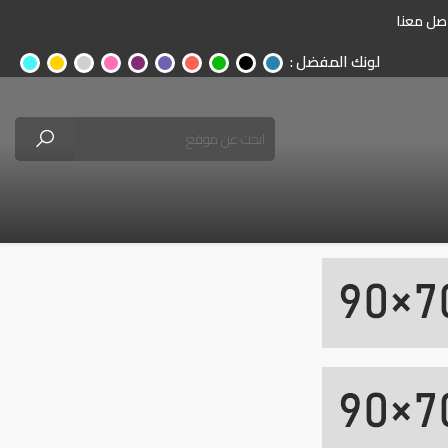
صل معنا
لونك المفضل :