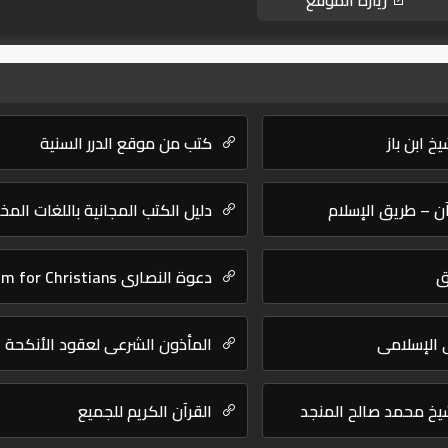
زيارة الموقع
خ ابن باز
كتب من موقع الدرر السنية
ن – طريق الإسلام
دليل الكتب المجانية باللغات المخ
ق
دعوة النصارى Islam for Christians
الإسلامي
المأذون الشرعي لعقود الأنكحة
يخ محمد صالح المنجد
القرآن الكريم للجميع