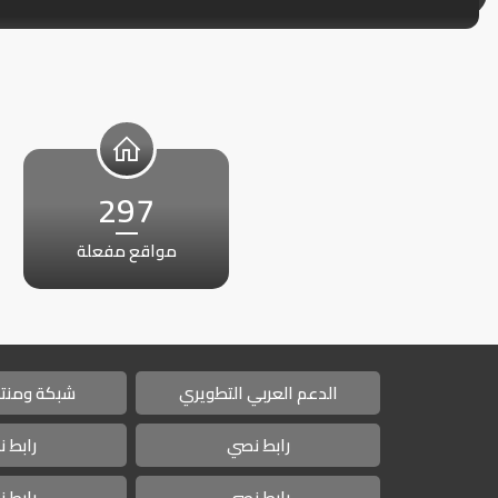
297
مواقع مفعلة
الدعم العربي التطويري
شبكة ومنتد
رابط نصي
رابط 
رابط نصي
رابط 